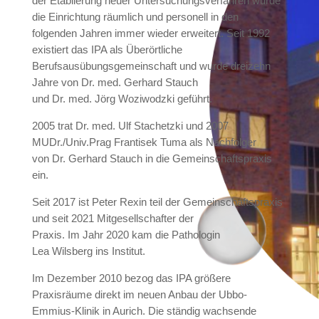
der Etablierung neuer Untersuchungsverfahren wurde
die Einrichtung räumlich und personell in den
folgenden Jahren immer wieder erweitert. Seit 1992
existiert das IPA als Überörtliche
Berufsausübungsgemeinschaft und wurde dreizehn
Jahre von Dr. med. Gerhard Stauch
und Dr. med. Jörg Woziwodzki geführt.
2005 trat Dr. med. Ulf Stachetzki und 2007
MUDr./Univ.Prag Frantisek Tuma als Nachfolger
von
Dr. Gerhard Stauch in die Gemeinschaftspraxis
ein.
Seit 2017 ist Peter Rexin teil der Gemeinschaftspraxis
und seit 2021 Mitgesellschafter der
Praxis. Im Jahr 2020 kam die Pathologin
Lea Wilsberg ins Institut.
Im Dezember 2010 bezog das IPA größere
Praxisräume direkt im neuen Anbau der Ubbo-
Emmius-Klinik in Aurich. Die ständig wachsende